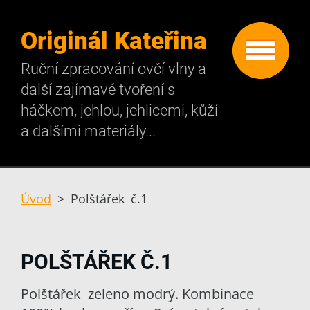
Originál Kateřina
Ruční zpracování ovčí vlny a
další zajímavé tvoření s
háčkem, jehlou, jehlicemi, kůží
a dalšími materiály...
Úvod
>
Polštářek č.1
POLŠTÁŘEK Č.1
Polštářek zeleno modrý. Kombinace