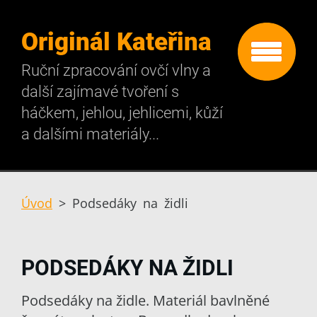
Originál Kateřina
Ruční zpracování ovčí vlny a
další zajímavé tvoření s
háčkem, jehlou, jehlicemi, kůží
a dalšími materiály...
Úvod
>
Podsedáky na židli
PODSEDÁKY NA ŽIDLI
Podsedáky na židle. Materiál bavlněné