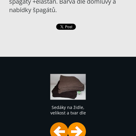
špagáty +elastan. Barva dle domluvy a
nabídky špagátů.
Sedáky na židle,
Sedáky na židle,
velikost a tvar dle
velikost a tvar dle
přání, materiál
přání, materiál
velmi pružný,
velmi pružný,
pratelný, hobby
pratelný, hobby
špagáty
špagáty