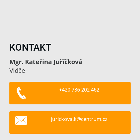
KONTAKT
Mgr. Kateřina Juříčková
Vidče
+420 736 202 462
jurickov
a.k@cent
rum.cz