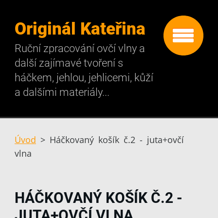
Originál Kateřina
Ruční zpracování ovčí vlny a
další zajímavé tvoření s
háčkem, jehlou, jehlicemi, kůží
a dalšími materiály...
Úvod
>
Háčkovaný košík č.2 - juta+ovčí
vlna
HÁČKOVANÝ KOŠÍK Č.2 -
JUTA+OVČÍ VLNA