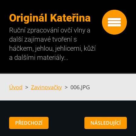
Originál Kateřina
Ruční zpracování ovčí vlny a
další zajímavé tvoření s
háčkem, jehlou, jehlicemi, kůží
a dalšími materiály...
Úvod
>
Zavinovačky
>
006.JPG
PŘEDCHOZÍ
NÁSLEDUJÍCÍ