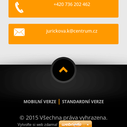
+420 736 202 462
jurickov
a.k@cent
rum.cz
|
MOBILNÍ VERZE
STANDARDNÍ VERZE
© 2015 Všechna práva vyhrazena.
Vytvořte si web zdarma!