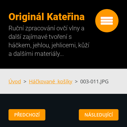
Originál Kateřina
Ruční zpracování ovčí vlny a
další zajímavé tvoření s
háčkem, jehlou, jehlicemi, kůží
a dalšími materiály...
Úvod
>
Háčkované košíky
>
003-011.JPG
PŘEDCHOZÍ
NÁSLEDUJÍCÍ