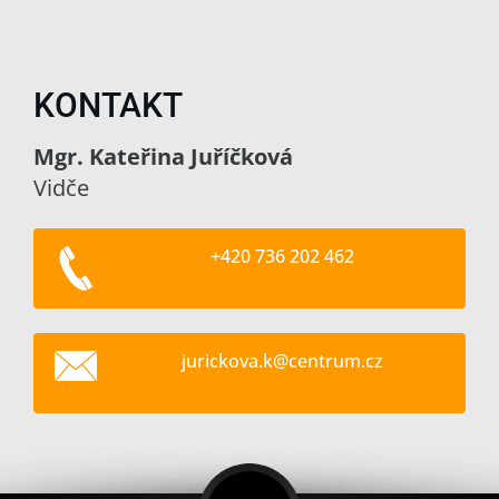
KONTAKT
Mgr. Kateřina Juříčková
Vidče
+420 736 202 462
jurickov
a.k@cent
rum.cz