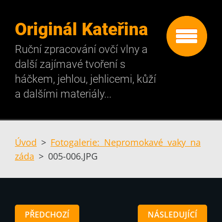
Originál Kateřina
Ruční zpracování ovčí vlny a
další zajímavé tvoření s
háčkem, jehlou, jehlicemi, kůží
a dalšími materiály...
Úvod
>
Fotogalerie: Nepromokavé vaky na
záda
>
005-006.JPG
PŘEDCHOZÍ
NÁSLEDUJÍCÍ