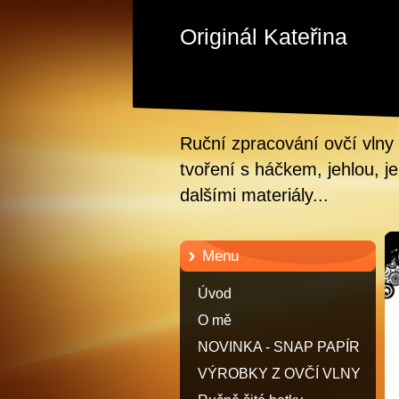
Originál Kateřina
Ruční zpracování ovčí vlny 
tvoření s háčkem, jehlou, je
dalšími materiály...
Menu
Úvod
O mě
NOVINKA - SNAP PAPÍR
VÝROBKY Z OVČÍ VLNY