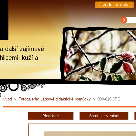
Úvodní stránka
a další zajímavé
hlicemi, kůží a
Úvod
>
Fotogalerie: Látkové didaktické pomůcky
>
004-010.JPG
Předchozí
Spustit prezentaci