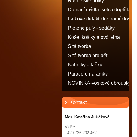
Ručně šité botky
Domácí mýdla, soli a doplňky
Látkové didaktické pomůcky
Pletené pufy - sedáky
Koše, košíky a ovčí vlna
Šitá tvorba
Šitá tvorba pro děti
Kabelky a tašky
Paracord náramky
NOVINKA-voskové ubrousky
Kontakt
Mgr. Kateřina Juříčková
Vidče
+420 736 202 462